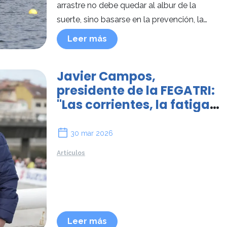
arrastre no debe quedar al albur de la
suerte, sino basarse en la prevención, la
formación y unas normas que no admiten
Leer más
excepciones.
Javier Campos,
presidente de la FEGATRI:
"Las corrientes, la fatiga,
la falta de supervisión o la
hipotermia siguen
30 mar 2026
infravaloradas"
Artículos
Leer más