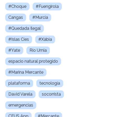
#Choque
#Fuengirola
Cangas
#Murcia
#Quedada Ilegal
#Islas Cíes
#Xàbia
#Yate
Río Umia
espacio natural protegido
#Marina Mercante
plataforma
tecnología
David Varela
socorrista
emergencias
CEUS App
#Mercante