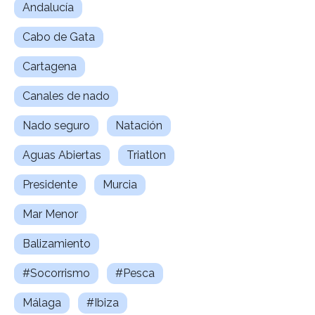
Andalucía
Cabo de Gata
Cartagena
Canales de nado
Nado seguro
Natación
Aguas Abiertas
Triatlon
Presidente
Murcia
Mar Menor
Balizamiento
#Socorrismo
#Pesca
Málaga
#Ibiza