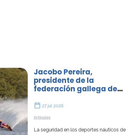
Jacobo Pereira,
presidente de la
federación gallega de
esquí náutico: "El
balizamiento debe ir más
27 jul 2026
allá del verano"
Artículos
La seguridad en los deportes náuticos de