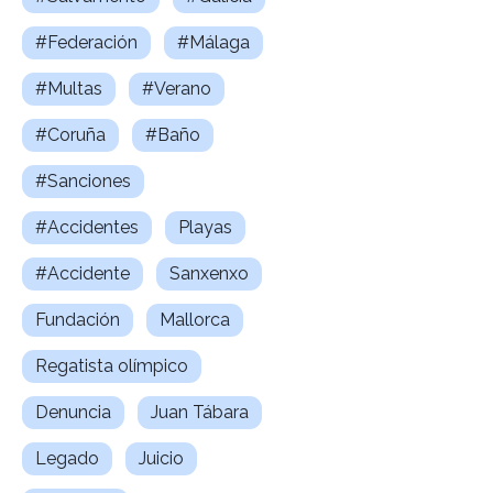
#Federación
#Málaga
#Multas
#Verano
#Coruña
#Baño
#Sanciones
#Accidentes
Playas
#Accidente
Sanxenxo
Fundación
Mallorca
Regatista olímpico
Denuncia
Juan Tábara
Legado
Juicio