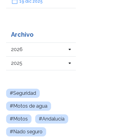
19 dic 2025
Archivo
2026
2025
#Seguridad
#Motos de agua
#Motos
#Andalucía
#Nado seguro