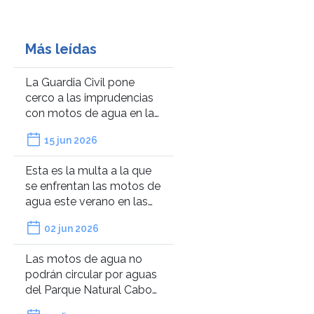
Más leídas
La Guardia Civil pone
cerco a las imprudencias
con motos de agua en las
playas de Galicia: “La
15 jun 2026
velocidad impide que
veas personas en el agua”
Esta es la multa a la que
se enfrentan las motos de
agua este verano en las
playas de Málaga si no
02 jun 2026
respetan la distancia con
los bañistas
Las motos de agua no
podrán circular por aguas
del Parque Natural Cabo
de Gata