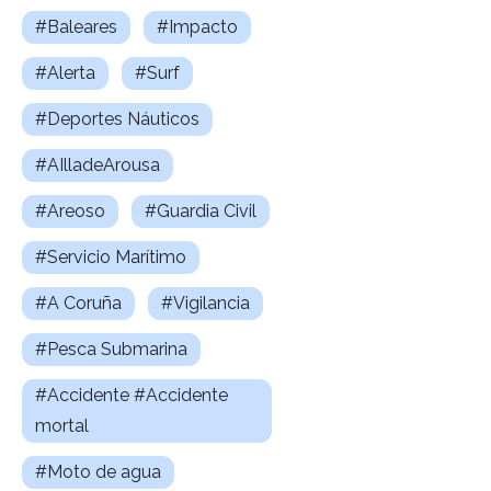
#Baleares
#Impacto
#Alerta
#Surf
#Deportes Náuticos
#AIlladeArousa
#Areoso
#Guardia Civil
#Servicio Marítimo
#A Coruña
#Vigilancia
#Pesca Submarina
#Accidente #Accidente
mortal
#Moto de agua