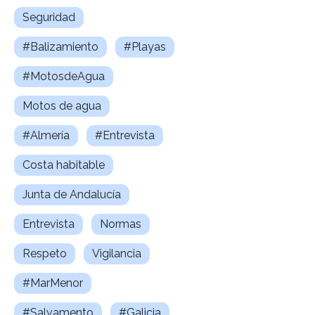
Seguridad
#Balizamiento
#Playas
#MotosdeAgua
Motos de agua
#Almería
#Entrevista
Costa habitable
Junta de Andalucía
Entrevista
Normas
Respeto
Vigilancia
#MarMenor
#Salvamento
#Galicia