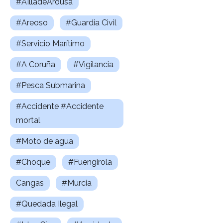
#AIlladeArousa
#Areoso
#Guardia Civil
#Servicio Marítimo
#A Coruña
#Vigilancia
#Pesca Submarina
#Accidente #Accidente
mortal
#Moto de agua
#Choque
#Fuengirola
Cangas
#Murcia
#Quedada Ilegal