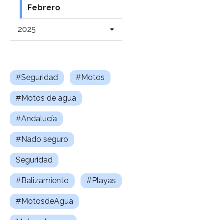
Febrero
2025
#Seguridad
#Motos
#Motos de agua
#Andalucía
#Nado seguro
Seguridad
#Balizamiento
#Playas
#MotosdeAgua