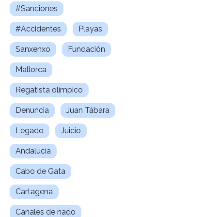
#Sanciones
#Accidentes
Playas
Sanxenxo
Fundación
Mallorca
Regatista olímpico
Denuncia
Juan Tábara
Legado
Juicio
Andalucía
Cabo de Gata
Cartagena
Canales de nado