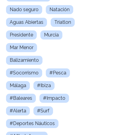
Nado seguro
Natación
Aguas Abiertas
Triatlon
Presidente
Murcia
Mar Menor
Balizamiento
#Socorrismo
#Pesca
Málaga
#Ibiza
#Baleares
#Impacto
#Alerta
#Surf
#Deportes Náuticos