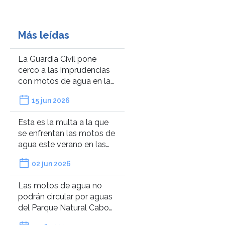
Más leídas
La Guardia Civil pone
cerco a las imprudencias
con motos de agua en las
playas de Galicia: “La
15 jun 2026
velocidad impide que
veas personas en el agua”
Esta es la multa a la que
se enfrentan las motos de
agua este verano en las
playas de Málaga si no
02 jun 2026
respetan la distancia con
los bañistas
Las motos de agua no
podrán circular por aguas
del Parque Natural Cabo
de Gata