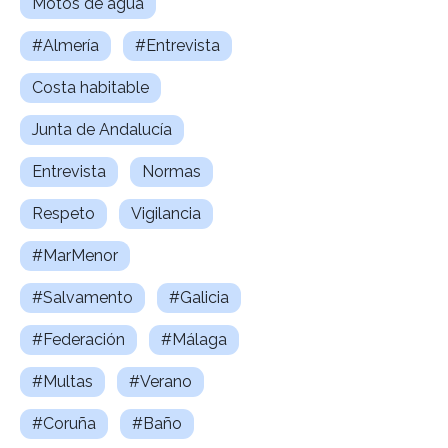
Motos de agua
#Almería
#Entrevista
Costa habitable
Junta de Andalucía
Entrevista
Normas
Respeto
Vigilancia
#MarMenor
#Salvamento
#Galicia
#Federación
#Málaga
#Multas
#Verano
#Coruña
#Baño