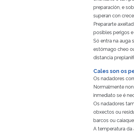
preparación, e sob
superan con crece
Prepararte axeita
posibles perigos 
Só entra na auga 
estómago cheo ou b
distancia preplani
Cales son os p
Os nadadores corre
Normalmente non ha
inmediato se é nec
Os nadadores tamé
obxectos ou resid
barcos ou caiaque
A temperatura da 