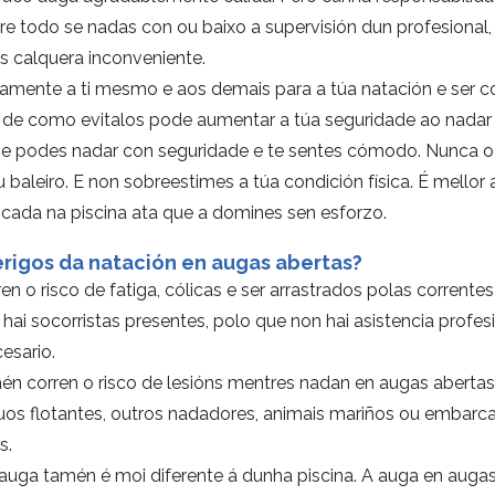
re todo se nadas con ou baixo a supervisión dun profesional,
s calquera inconveniente.
damente a ti mesmo e aos demais para a túa natación e ser c
e de como evitalos pode aumentar a túa seguridade ao nadar
se podes nadar con seguridade e te sentes cómodo. Nunca o
aleiro. E non sobreestimes a túa condición física. É mellor 
ficada na piscina ata que a domines sen esforzo.
erigos da natación en augas abertas?
n o risco de fatiga, cólicas e ser arrastrados polas corrente
i socorristas presentes, polo que non hai asistencia profes
esario.
n corren o risco de lesións mentres nadan en augas abertas
uos flotantes, outros nadadores, animais mariños ou embar
s.
auga tamén é moi diferente á dunha piscina. A auga en augas