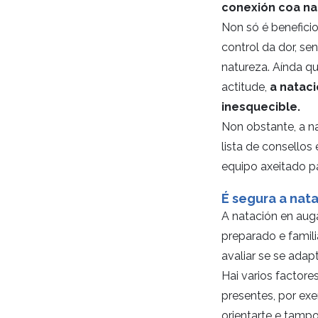
conexión coa na
Non só é beneficio
control da dor, se
natureza. Aínda qu
actitude,
a natac
inesquecible.
Non obstante, a n
lista de consellos
equipo axeitado p
É segura a nat
A natación en aug
preparado e famil
avaliar se se adap
Hai varios factore
presentes, por exe
orientarte e tamp