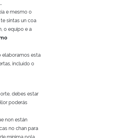
.
rxía e mesmo o
 te sintas un coa
, o equipo e a
omo
so elaboramos esta
tas, incluído o
orte, debes estar
llor poderás
ue non están
rcas no chan para
ade mínima pola