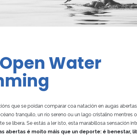
 Open Water
mming
ións que se poidan comparar coa natación en augas abertas
océano tranquilo, un río sereno ou un lago cristalino mentres 
e se libera. Se estás a ler isto, esta marabillosa sensación in
as abertas é moito máis que un deporte: é benestar, l