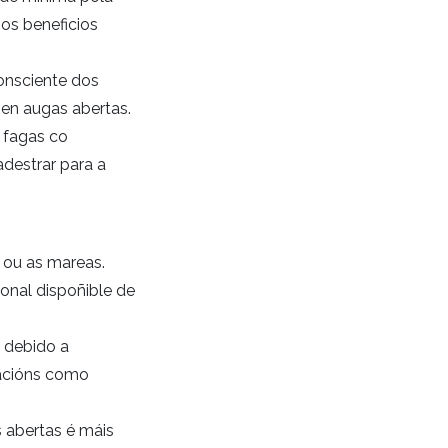
 os beneficios
onsciente dos
 en augas abertas.
 fagas co
adestrar para a
s ou as mareas.
ional dispoñible de
 debido a
cacións como
 abertas é máis