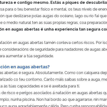
tureza e contigo mesmo. Estás a piques de descubrilo
sa para o teu benestar físico e mental, os teus niveis de ene
nón que deslizarse polas augas do océano, lago ou río fai que
e o medio natural ten as súas propias regras, coa preparación
ión en augas abertas é unha experiencia tan segura c
atación en augas abertas tamén conleva certos riscos. Por i
 e consideracións de seguridade para nadadores de augas aber
ara aumentar a túa seguridade.
ación en augas abertas?
as abertas é segura. Absolutamente. Como con calquera dep
iarizado co teu contorno. Canto máis saibas sobre a auga, me
ta ás túas capacidades e se é axeitada para ti.
s de risco e perigos asociados á natación en augas abertas q
mplo, nunha piscina. Non hai bordo ao que agarrarse, nin ma
ouco auga agradablemente cálida. Pero cunha responsabilid