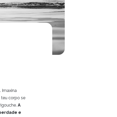
. Imaxina
o teu corpo se
trigouche.
A
iberdade e