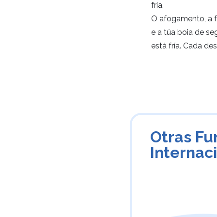
fría.
O afogamento, a f
e a túa boia de s
está fría. Cada des
Otras Fu
Internac