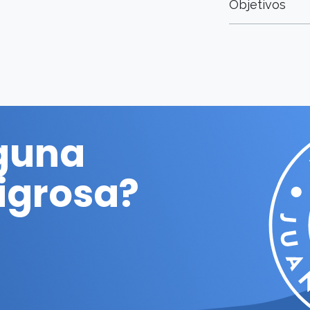
Objetivos
lguna
ligrosa?