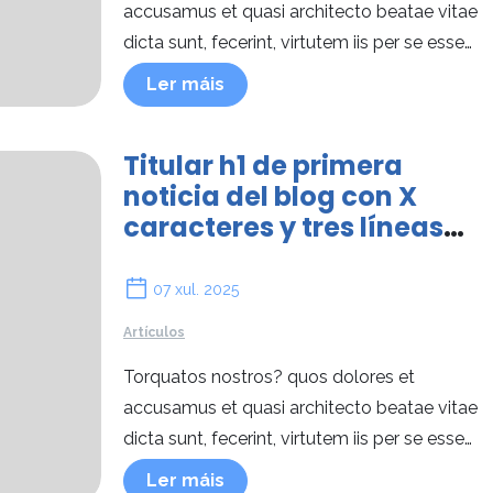
accusamus et quasi architecto beatae vitae
dicta sunt, fecerint, virtutem iis per se esse
admonere interesse enim ipsam per se esse.
Ler máis
Titular h1 de primera
noticia del blog con X
caracteres y tres líneas
de cuerpo de texto.
07 xul. 2025
Artículos
Torquatos nostros? quos dolores et
accusamus et quasi architecto beatae vitae
dicta sunt, fecerint, virtutem iis per se esse
admonere interesse enim ipsam per se esse.
Ler máis