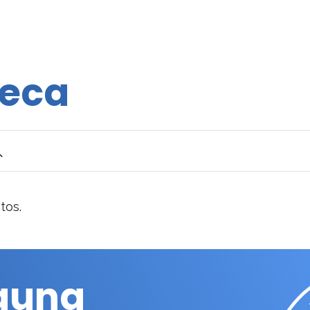
eca
tos.
lguna