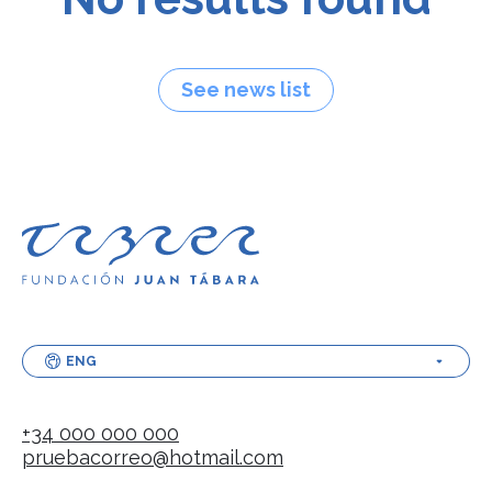
See news list
ENG
+34 000 000 000
pruebacorreo@hotmail.com