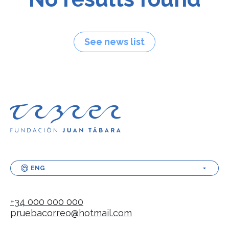
See news list
ENG
+34 000 000 000
pruebacorreo@hotmail.com